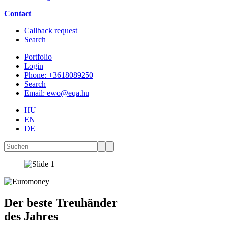
Contact
Callback request
Search
Portfolio
Login
Phone: +3618089250
Search
Email: ewo@eqa.hu
HU
EN
DE
Der beste Treuhänder
des Jahres