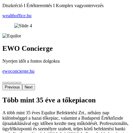
Diszkréció I Értékteremtés I Komplex vagyontervezés
wealthoffice.hu
EWO Concierge
Nyerjen időt a fontos dolgokra
ewoconcierge.hu
Previous
Next
Több mint 35 éve a tőkepiacon
A több mint 35 éves Equilor Befektetési Zrt., néhány nap
különbséggel a hazai tőkepiac, valamint a Budapesti Értéktőzsde
újraalakításával egy időben kezdte meg működését. Professzionális,
ügyfélközpontú és személyre szabott, teljes körű befektetési banki