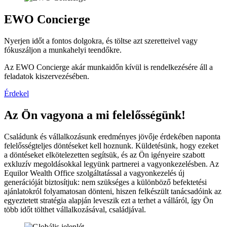
EWO Concierge
Nyerjen időt a fontos dolgokra, és töltse azt szeretteivel vagy
fókuszáljon a munkahelyi teendőkre.
Az EWO Concierge akár munkaidőn kívül is rendelkezésére áll a
feladatok kiszervezésében.
Érdekel
Az Ön vagyona a mi felelősségünk!
Családunk és vállalkozásunk eredményes jövője érdekében naponta
felelősségteljes döntéseket kell hoznunk. Küldetésünk, hogy ezeket
a döntéseket elkötelezetten segítsük, és az Ön igényeire szabott
exkluzív megoldásokkal legyünk partnerei a vagyonkezelésben. Az
Equilor Wealth Office szolgáltatással a vagyonkezelés új
generációját biztosítjuk: nem szükséges a különböző befektetési
ajánlatokról folyamatosan dönteni, hiszen felkészült tanácsadóink az
egyeztetett stratégia alapján leveszik ezt a terhet a válláról, így Ön
több időt tölthet vállalkozásával, családjával.