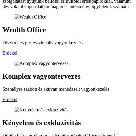
szolgáltatást nyújtunk belföldi és külföldi értékpapírokkal, valamint
devizákkal kapcsolatban magán és intézményi ügyfeleink számára.
Wealth Office
Diszkrét és professzionális vagyonkezelés
Érdekel
Komplex vagyontervezés
Személyre szabott és aktívan menedzselt vagyonkezelés
Érdekel
Kényelem és exkluzivitás
Dőljön hátra, és élvezze az Equilor Wealth Office előnyeit!