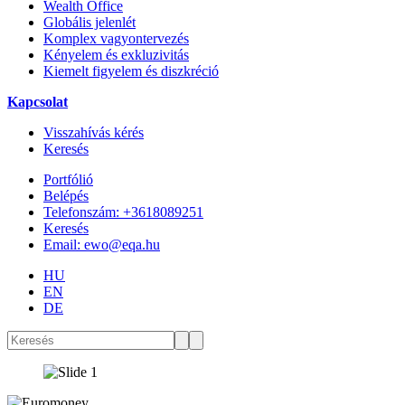
Wealth Office
Globális jelenlét
Komplex vagyontervezés
Kényelem és exkluzivitás
Kiemelt figyelem és diszkréció
Kapcsolat
Visszahívás kérés
Keresés
Portfólió
Belépés
Telefonszám: +3618089251
Keresés
Email: ewo@eqa.hu
HU
EN
DE