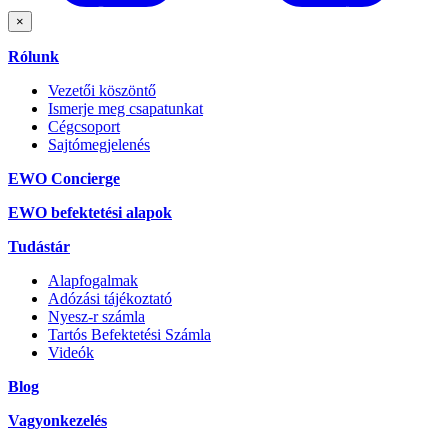
×
Rólunk
Vezetői köszöntő
Ismerje meg csapatunkat
Cégcsoport
Sajtómegjelenés
EWO Concierge
EWO befektetési alapok
Tudástár
Alapfogalmak
Adózási tájékoztató
Nyesz-r számla
Tartós Befektetési Számla
Videók
Blog
Vagyonkezelés