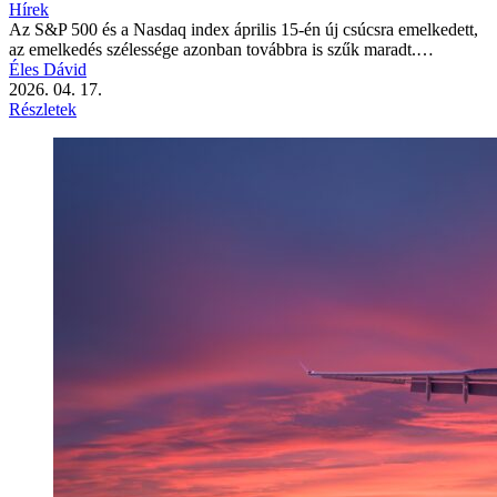
Hírek
Az S&P 500 és a Nasdaq index április 15-én új csúcsra emelkedett,
az emelkedés szélessége azonban továbbra is szűk maradt.…
Éles Dávid
2026. 04. 17.
Részletek