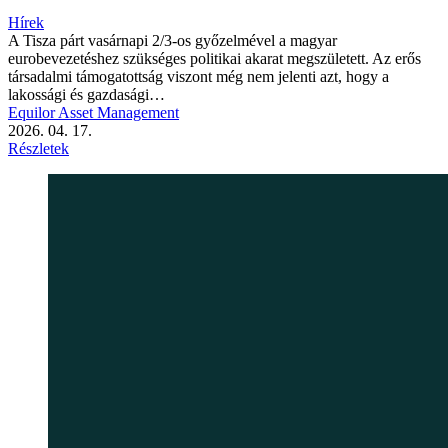
Hírek
A Tisza párt vasárnapi 2/3-os győzelmével a magyar
eurobevezetéshez szükséges politikai akarat megszületett. Az erős
társadalmi támogatottság viszont még nem jelenti azt, hogy a
lakossági és gazdasági…
Equilor Asset Management
2026. 04. 17.
Részletek