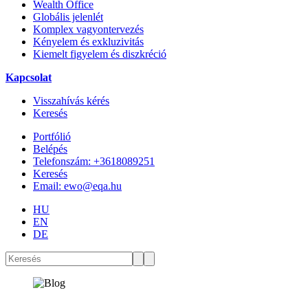
Wealth Office
Globális jelenlét
Komplex vagyontervezés
Kényelem és exkluzivitás
Kiemelt figyelem és diszkréció
Kapcsolat
Visszahívás kérés
Keresés
Portfólió
Belépés
Telefonszám: +3618089251
Keresés
Email: ewo@eqa.hu
HU
EN
DE