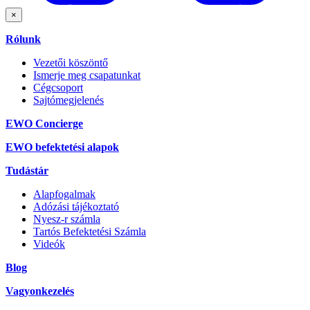
×
Rólunk
Vezetői köszöntő
Ismerje meg csapatunkat
Cégcsoport
Sajtómegjelenés
EWO Concierge
EWO befektetési alapok
Tudástár
Alapfogalmak
Adózási tájékoztató
Nyesz-r számla
Tartós Befektetési Számla
Videók
Blog
Vagyonkezelés