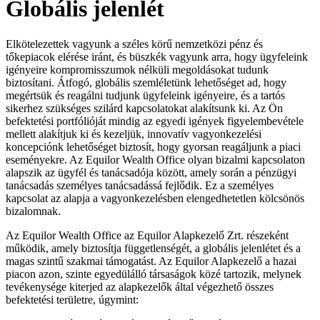
Globális jelenlét
Elkötelezettek vagyunk a széles körű nemzetközi pénz és
tőkepiacok elérése iránt, és büszkék vagyunk arra, hogy ügyfeleink
igényeire kompromisszumok nélküli megoldásokat tudunk
biztosítani. Átfogó, globális szemléletünk lehetőséget ad, hogy
megértsük és reagálni tudjunk ügyfeleink igényeire, és a tartós
sikerhez szükséges szilárd kapcsolatokat alakítsunk ki. Az Ön
befektetési portfólióját mindig az egyedi igények figyelembevétele
mellett alakítjuk ki és kezeljük, innovatív vagyonkezelési
koncepciónk lehetőséget biztosít, hogy gyorsan reagáljunk a piaci
eseményekre. Az Equilor Wealth Office olyan bizalmi kapcsolaton
alapszik az ügyfél és tanácsadója között, amely során a pénzügyi
tanácsadás személyes tanácsadássá fejlődik. Ez a személyes
kapcsolat az alapja a vagyonkezelésben elengedhetetlen kölcsönös
bizalomnak.
Az Equilor Wealth Office az Equilor Alapkezelő Zrt. részeként
működik, amely biztosítja függetlenségét, a globális jelenlétet és a
magas szintű szakmai támogatást. Az Equilor Alapkezelő a hazai
piacon azon, szinte egyedülálló társaságok közé tartozik, melynek
tevékenysége kiterjed az alapkezelők által végezhető összes
befektetési területre, úgymint: