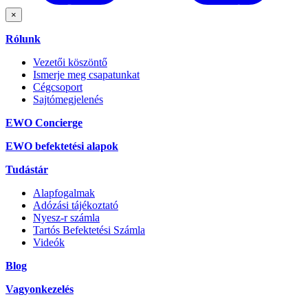
×
Rólunk
Vezetői köszöntő
Ismerje meg csapatunkat
Cégcsoport
Sajtómegjelenés
EWO Concierge
EWO befektetési alapok
Tudástár
Alapfogalmak
Adózási tájékoztató
Nyesz-r számla
Tartós Befektetési Számla
Videók
Blog
Vagyonkezelés