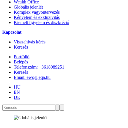
Wealth Office
Globális jelenlét
Komplex vagyontervezés
Kényelem és exkluzivitás
Kiemelt figyelem és diszkréció
Kapcsolat
Visszahívás kérés
Keresés
Portfólió
Belépés
Telefonszám: +3618089251
Keresés
Email: ewo@eqa.hu
HU
EN
DE