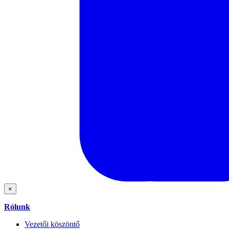
×
Rólunk
Vezetői köszöntő