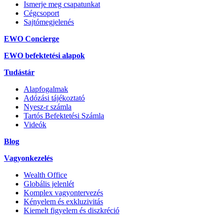
Ismerje meg csapatunkat
Cégcsoport
Sajtómegjelenés
EWO Concierge
EWO befektetési alapok
Tudástár
Alapfogalmak
Adózási tájékoztató
Nyesz-r számla
Tartós Befektetési Számla
Videók
Blog
Vagyonkezelés
Wealth Office
Globális jelenlét
Komplex vagyontervezés
Kényelem és exkluzivitás
Kiemelt figyelem és diszkréció