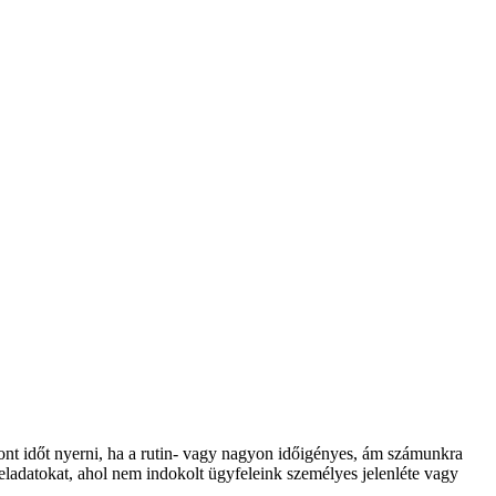
zont időt nyerni, ha a rutin- vagy nagyon időigényes, ám számunkra
ladatokat, ahol nem indokolt ügyfeleink személyes jelenléte vagy