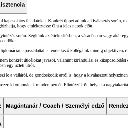
zisztencia
kapcsolatos feladatokat. Konkrét tippet adunk a kiválasztás során, majd
bízhatja, hogy emlékeztesse Önt a jeles napok előtt.
tézés során. Segítünk az értékesítésben, a vásárlásban vagy akár egy k
teendőket.
iplomáciai tapasztalattal is rendelkező kollégáink mindig objektíven, d
konkrét úticélokat javasol, valamint kirándulási és kikapcsolódási ötlet
en egy üzleti útról.
e a válláról, de gondoskodik arról is, hogy a kiválasztott helyszínen a
ezze ki otthonának minden percét. Elintézzük ön helyett a nagytakarítás
z
Magántanár / Coach / Személyi edző
Rendez
k