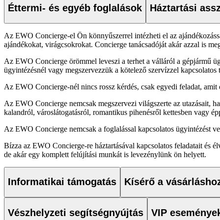
Éttermi- és egyéb foglalások
Háztartási ass
Az EWO Concierge-el Ön könnyűszerrel intézheti el az ajándékozással 
ajándékokat, virágcsokrokat. Concierge tanácsadóját akár azzal is meg
Az EWO Concierge örömmel leveszi a terhet a válláról a gépjármű ügyin
ügyintézésnél vagy megszervezzük a kötelező szervízzel kapcsolatos 
Az EWO Concierge-nél nincs rossz kérdés, csak egyedi feladat, amit d
Az EWO Concierge nemcsak megszervezi világszerte az utazásait, hanem 
kalandról, városlátogatásról, romantikus pihenésről kettesben vagy épp
Az EWO Concierge nemcsak a foglalással kapcsolatos ügyintézést veszi l
Bízza az EWO Concierge-re háztartásával kapcsolatos feladatait és élv
de akár egy komplett felújítási munkát is levezénylünk ön helyett.
Informatikai támogatás
Kísérő a vásárlásho
Vészhelyzeti segítségnyújtás
VIP eseménye