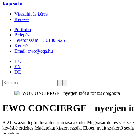
Kapcsolat
Visszahívás kérés
Keresés
Portfólió
Belépés
Telefonszám: +3618089251
Keresés
Email: ewo@eqa.hu
HU
EN
DE
EWO CONCIERGE - nyerjen idő
A 21. század legfontosabb erőforrása az idő. Megvásárolni és visszasz
kevésbé érdekes feladatokat kiszervezzük. Ebben nyújt szakértő segí
figyelme.