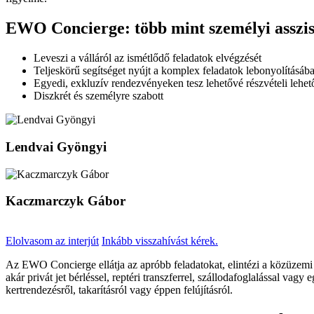
EWO Concierge: több mint személyi asszis
Leveszi a válláról az ismétlődő feladatok elvégzését
Teljeskörű segítséget nyújt a komplex feladatok lebonyolításáb
Egyedi, exkluzív rendezvényeken tesz lehetővé részvételi lehet
Diszkrét és személyre szabott
Lendvai Gyöngyi
Kaczmarczyk Gábor
Elolvasom az interjút
Inkább visszahívást kérek.
Az EWO Concierge ellátja az apróbb feladatokat, elintézi a közüzemi 
akár privát jet bérléssel, reptéri transzferrel, szállodafoglalással va
kertrendezésről, takarításról vagy éppen felújításról.