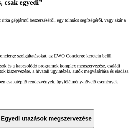
, csak egyedi”
 ritka gépjármű beszerzéséről, egy tolmács segítségéről, vagy akár a
ncierge szolgáltatásokat, az EWO Concierge keretein belül.
zások és a kapcsolódó programok komplex megszervezése, családi
ok kiszervezése, a hivatali ügyintézés, autók megvásárlása és eladása,
éppen csapatépítő rendezvények, ügyfélélmény-növelő események
Egyedi utazások megszervezése