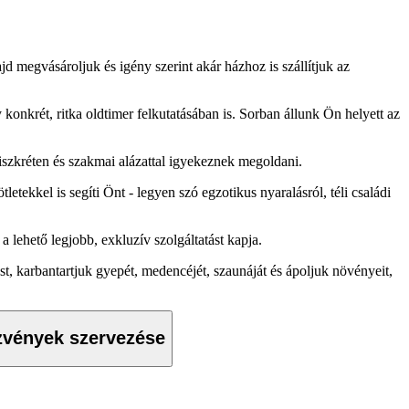
 megvásároljuk és igény szerint akár házhoz is szállítjuk az
onkrét, ritka oldtimer felkutatásában is. Sorban állunk Ön helyett az
iszkréten és szakmai alázattal igyekeznek megoldani.
ekkel is segíti Önt - legyen szó egzotikus nyaralásról, téli családi
 lehető legjobb, exkluzív szolgáltatást kapja.
t, karbantartjuk gyepét, medencéjét, szaunáját és ápoljuk növényeit,
vények szervezése