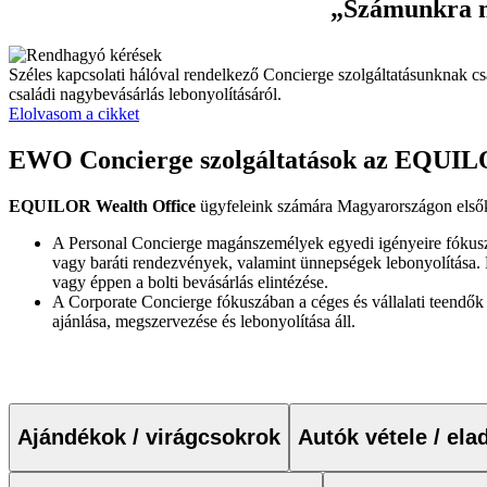
„Számunkra ne
Széles kapcsolati hálóval rendelkező Concierge szolgáltatásunknak c
családi nagybevásárlás lebonyolításáról.
Elolvasom a cikket
EWO Concierge szolgáltatások az EQUILO
EQUILOR Wealth Office
ügyfeleink számára Magyarországon elsőké
A Personal Concierge magánszemélyek egyedi igényeire fókuszá
vagy baráti rendezvények, valamint ünnepségek lebonyolítása. De
vagy éppen a bolti bevásárlás elintézése.
A Corporate Concierge fókuszában a céges és vállalati teendő
ajánlása, megszervezése és lebonyolítása áll.
Ajándékok / virágcsokrok
Autók vétele / ela