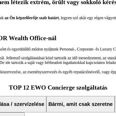
m létezik extrém, őrült vagy sokkoló kérés
sak
az Ön képzelőerője szab határt
, legyen szó akár egy régen vágyott
R Wealth Office-nál
nt és egyedülálló módon nyújtunk Personal-, Corporate- és Luxury Co
l. Jellemző szolgálatatásai közé tartozik az idő menedzsment, az uta
 ide tartozik a saját vagy bérbeadott ingatlanokkal kapcsolatos feladat
k kiszervezése, az eseményszervezés és egyéb reputációnövelő, vagy 
TOP 12 EWO Concierge szolgáltatás
dása / szervízelése
Bármi, amit csak szeretne