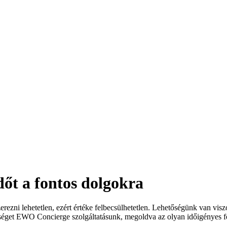
t a fontos dolgokra
erezni lehetetlen, ezért értéke felbecsülhetetlen. Lehetőségünk van vis
tséget EWO Concierge szolgáltatásunk, megoldva az olyan időigényes fe