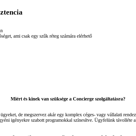
ztencia
an
őséget, ami csak egy szűk réteg számára elérhető
Miért és kinek van szüksége a Concierge szolgáltatásra?
ügyeket, de megszervez akár egy komplex céges- vagy vállalati rendezv
gy egyéni igényekre szabott programokkal színesítve. Ügyfelünk távolléte