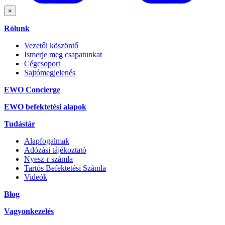
×
Rólunk
Vezetői köszöntő
Ismerje meg csapatunkat
Cégcsoport
Sajtómegjelenés
EWO Concierge
EWO befektetési alapok
Tudástár
Alapfogalmak
Adózási tájékoztató
Nyesz-r számla
Tartós Befektetési Számla
Videók
Blog
Vagyonkezelés