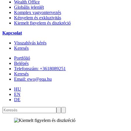
Wealth Office
Globális jelenlét
Komplex vagyontervezés
Kényelem és exkluzivitás
Kiemelt figyelem és diszkréció
Kapcsolat
Visszahívás kérés
Keresés
Portfólió
Belépés
Telefonszám: +3618089251
Keresés
Email: ewo@eqa.hu
HU
EN
DE