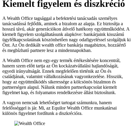
Kiemelt figyelem és diszkréció
A Wealth Office tagsággal a befektetési tanácsadás személyes
tanácsadássá fejlődik, aminek a bizalom az alapja. Ez biztosítja a
hosszú távú, akár generációkon átívelő hatékony együttműködést. A
kiemelt figyelem szolgáltatásunk alapköve: bankárjaink kisszámú
ügyfélkapcsolatának köszönhetően nagy odafigyeléssel szolgáljuk ki
Önt. Az Ön dedikált wealth office bankárja magabiztos, hozzáértő
és megbízható partnere lesz a mindennapokban.
A Wealth Office nem egy-egy termék értékesítésére koncentrál,
hanem szem előtt tartja az Ön kockázatvállalási hajlandóságát,
egyedi irányultságát. Ennek megfelelően történik az Ön és
családjának, valamint vállalkozásának vagyonkezelése. Hisszük,
hogy az együttműködés sikeressége a kölcsönös bizalmon és
partnerségen alapul. Nálunk minden partnerkapcsolat kiemelt
figyelmet kap, és folyamatos rendelkezésre állást biztosítunk.
A vagyon nemcsak lehetőséget tartogat számunkra, hanem
felelősséggel is jár. Mi, az Equilor Wealth Office munkatársai
különös figyelmet fordítunk a diszkrécióra.